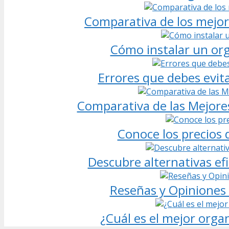
Comparativa de los mejor
Cómo instalar un org
Errores que debes evit
Comparativa de las Mejore
Conoce los precios 
Descubre alternativas ef
Reseñas y Opiniones
¿Cuál es el mejor orga