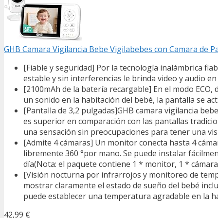
GHB Camara Vigilancia Bebe Vigilabebes con Camara de Pa
[Fiable y seguridad] Por la tecnología inalámbrica fi
estable y sin interferencias le brinda video y audio 
[2100mAh de la batería recargable] En el modo ECO,
un sonido en la habitación del bebé, la pantalla se a
[Pantalla de 3,2 pulgadas]GHB camara vigilancia bebe
es superior en comparación con las pantallas tradicion
una sensación sin preocupaciones para tener una vis
[Admite 4 cámaras] Un monitor conecta hasta 4 cámara
libremente 360 ​​°por mano. Se puede instalar fácilme
día(Nota: el paquete contiene 1 * monitor, 1 * cámar
[Visión nocturna por infrarrojos y monitoreo de temp
mostrar claramente el estado de sueño del bebé inclu
puede establecer una temperatura agradable en la h
42,99 €