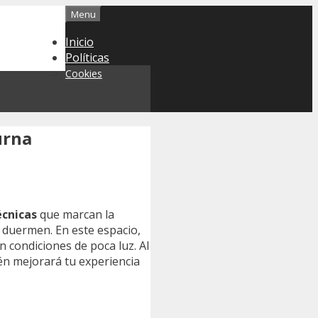
Menu
Inicio
Políticas
Cookies
urna
écnicas
que marcan la
duermen. En este espacio,
 condiciones de poca luz. Al
én mejorará tu experiencia