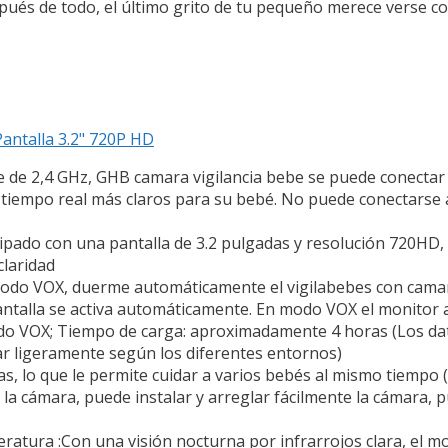
ués de todo, el último grito de tu pequeño merece verse con
antalla 3.2" 720P HD
ble de 2,4 GHz, GHB camara vigilancia bebe se puede conecta
en tiempo real más claros para su bebé. No puede conectarse 
ipado con una pantalla de 3.2 pulgadas y resolución 720HD,
claridad
 modo VOX, duerme automáticamente el vigilabebes con cama
pantalla se activa automáticamente. En modo VOX el monito
o VOX; Tiempo de carga: aproximadamente 4 horas (Los dat
ar ligeramente según los diferentes entornos)
, lo que le permite cuidar a varios bebés al mismo tiempo (
 la cámara, puede instalar y arreglar fácilmente la cámara,
ratura :Con una visión nocturna por infrarrojos clara, el 