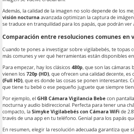
Además, la calidad de la imagen no solo depende de los me
visión nocturna
avanzada optimizan la captura de imágenes
se traduce en tranquilidad para los papás, que podrán ver 
Comparación entre resoluciones comunes en v
Cuando te pones a investigar sobre vigilabebés, te topas 
más comunes y ver qué herramientas están disponibles en
Para empezar, hay los clásicos
480p
, que son las cámaras b
vienen los
720p (HD)
, que ofrecen una calidad decente, e
(Full HD)
, que es donde las cosas se ponen interesantes. C
que tiene tu bebé o ese pequeño juguete que siempre tiene
Por ejemplo, el
GHB Cámara Vigilancia Bebe
con pantalla
nocturna y audio bidireccional. Perfecta para tener una chá
compacto, la
Simyke Vigilabebés con Cámara WiFi
de 2.8
través de una app en tu teléfono. Genial para los papás q
En resumen, elegir la resolución adecuada garantiza que si