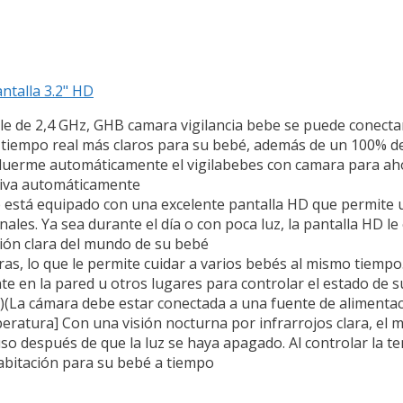
ntalla 3.2" HD
able de 2,4 GHz, GHB camara vigilancia bebe se puede conect
en tiempo real más claros para su bebé, además de un 100% d
 duerme automáticamente el vigilabebes con camara para ah
ctiva automáticamente
 está equipado con una excelente pantalla HD que permite u
ales. Ya sea durante el día o con poca luz, la pantalla HD le 
ión clara del mundo de su bebé
s, lo que le permite cuidar a varios bebés al mismo tiempo
nte en la pared u otros lugares para controlar el estado de 
a)(La cámara debe estar conectada a una fuente de alimenta
eratura] Con una visión nocturna por infrarrojos clara, el
so después de que la luz se haya apagado. Al controlar la te
abitación para su bebé a tiempo