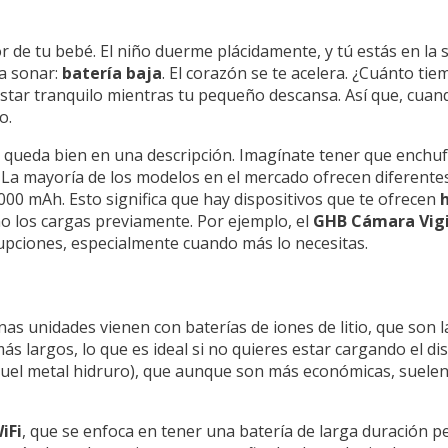
or de tu bebé. El niño duerme plácidamente, y tú estás en la 
a sonar:
batería baja
. El corazón se te acelera. ¿Cuánto ti
tar tranquilo mientras tu pequeño descansa. Así que, cuand
o.
ueda bien en una descripción. Imagínate tener que enchufar
La mayoría de los modelos en el mercado ofrecen diferentes
00 mAh. Esto significa que hay dispositivos que te ofrecen
h
no los cargas previamente. Por ejemplo, el
GHB Cámara Vigi
upciones, especialmente cuando más lo necesitas.
unas unidades vienen con baterías de iones de litio, que son
s largos, lo que es ideal si no quieres estar cargando el dis
íquel metal hidruro), que aunque son más económicas, suele
iFi
, que se enfoca en tener una batería de larga duración 