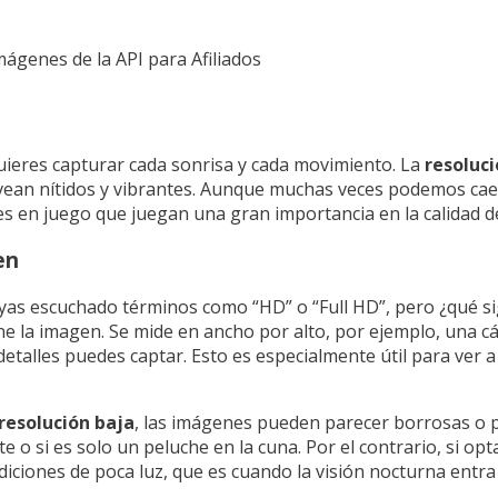
Imágenes de la API para Afiliados
ieres capturar cada sonrisa y cada movimiento. La
resoluc
 vean nítidos y vibrantes. Aunque muchas veces podemos cae
s en juego que juegan una gran importancia en la calidad d
en
hayas escuchado términos como “HD” o “Full HD”, pero ¿qué s
ene la imagen. Se mide en ancho por alto, por ejemplo, una 
detalles puedes captar. Esto es especialmente útil para ver
resolución baja
, las imágenes pueden parecer borrosas o p
te o si es solo un peluche en la cuna. Por el contrario, si o
iciones de poca luz, que es cuando la visión nocturna entra 