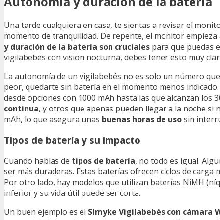
Autonomía y duración de la batería
Una tarde cualquiera en casa, te sientas a revisar el monit
momento de tranquilidad. De repente, el monitor empieza 
y duración de la batería son cruciales
para que puedas es
vigilabebés con visión nocturna, debes tener esto muy clar
La autonomía de un vigilabebés no es solo un número que q
peor, quedarte sin batería en el momento menos indicado. 
desde opciones con 1000 mAh hasta las que alcanzan los 30
continua
, y otros que apenas pueden llegar a la noche si 
mAh, lo que asegura unas
buenas horas de uso
sin interr
Tipos de batería y su impacto
Cuando hablas de
tipos de batería
, no todo es igual. Alg
ser más duraderas. Estas baterías ofrecen ciclos de carga má
Por otro lado, hay modelos que utilizan baterías NiMH (n
inferior y su vida útil puede ser corta.
Un buen ejemplo es el
Simyke Vigilabebés con cámara W