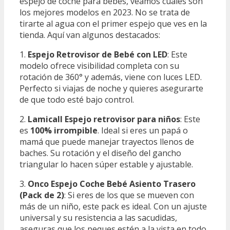
espejo de coche para bebés, veamos cuáles son
los mejores modelos en 2023. No se trata de
tirarte al agua con el primer espejo que ves en la
tienda. Aquí van algunos destacados:
1.
Espejo Retrovisor de Bebé con LED
: Este
modelo ofrece visibilidad completa con su
rotación de 360° y además, viene con luces LED.
Perfecto si viajas de noche y quieres asegurarte
de que todo esté bajo control.
2.
Lamicall Espejo retrovisor para niños
: Este
es
100% irrompible
. Ideal si eres un papá o
mamá que puede manejar trayectos llenos de
baches. Su rotación y el diseño del gancho
triangular lo hacen súper estable y ajustable.
3.
Onco Espejo Coche Bebé Asiento Trasero
(Pack de 2)
: Si eres de los que se mueven con
más de un niño, este pack es ideal. Con un ajuste
universal y su resistencia a las sacudidas,
aseguras que los peques estén a la vista en todo